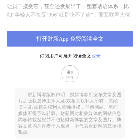
让员工接受它，甚至还发展出了一整套话语体系，比
如“年轻人不接受‘996’就是吃不了苦”，而互联网大佬
马云和刘强东等对“996”的回应，基本可以概括为一个
公式：“工作时间越长=工作越努力=回报越多”。
打开财新App 免费阅读全文
中国《劳动法》规定，中国实行劳动者每日工作时间
订阅用户可展开阅读全文
登录
不超过8小时、平均每周工作时间不超过44小时的工时
制度，而这显然远远低于“996工作制”中，一些人可能
0
实际工作的72小时。
推荐
那么，中国的企业、尤其是互联网企业，为什么会形
财新博客版权声明：财新博客所发布文章及图
成“996常态”？这一常态是从什么时候开始的？它是中
片之版权属博主本人及/或相关权利人所有，未经
国独有的还是全球普遍现象？
博主及/或相关权利人单独授权，任何网站、平面
媒体不得予以转载。财新网对相关媒体的网站信息
内容转载授权并不包括财新博客的文章及图片。博
平台与数字劳动
客文章均为作者个人观点，不代表财新网的立场和
观点。