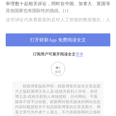
审理数十起相关诉讼，同时在中国、加拿大、英国等
其他国家也有国际性的挑战。[1]
这些诉讼代表着最新的反对人工智能的数据叛乱：人
们重新认识到，网络信息——故事、艺术品、新闻报
道、留言板帖子和照片/视频——可能具有巨大的未开
打开财新App 免费阅读全文
发价值。叛乱的宗旨是“不让机器收割”，而叛乱大军
包括作家、演员、画家等人士，还有社交媒体及新闻
订阅用户可展开阅读全文
登录
机构。
《纽约时报》诉OpenAI和微软：人工智能与版权的分
0
水岭
推荐
2023年12月27日，《纽约时报》起诉OpenAI和微软，
财新博客版权声明：财新博客所发布文章及图
指控它们未经许可使用该报数百万篇受版权保护的文
片之版权属博主本人及/或相关权利人所有，未经
章，帮助训练聊天机器人为读者提供信息并与该报展
博主及/或相关权利人单独授权，任何网站、平面
开竞争。[2]
媒体不得予以转载。财新网对相关媒体的网站信息
内容转载授权并不包括财新博客的文章及图片。博
起诉书有明确的材料证明《纽约时报》的文章与
客文章均为作者个人观点，不代表财新网的立场和