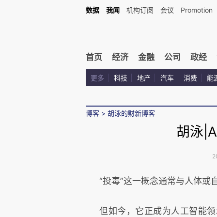
数据
我闻
机构订阅
会议
Promotion
首页
经济
金融
公司
政经
更多
科技
地产
汽车
消费
能
博客
>
胡泳的财新博客
胡泳|
2
“投毒”这一概念通常与人体或
但如今，它正成为人工智能领域