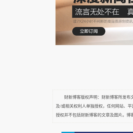
反馈投毒主要发生在线学习或
分、对话反馈等信号不断更新自
改训练数据，而是“污染模型的学
人类反馈的强化学习）中所使用
刻意设计的交互、批量好评
/差评
是“优质”或“相关”，从而在后续
在实践中，AI投毒主要可以
击。定向攻击的目标是操控模型
性降低模型性能或系统性扭曲其
财新博客版权声明：财新博客所发布文章
击，而反馈投毒则属于更具弥散性
及/或相关权利人单独授权，任何网站、
授权并不包括财新博客的文章及图片。博
在生成式大模型驱动的
Optimization
）过程中，
AI投