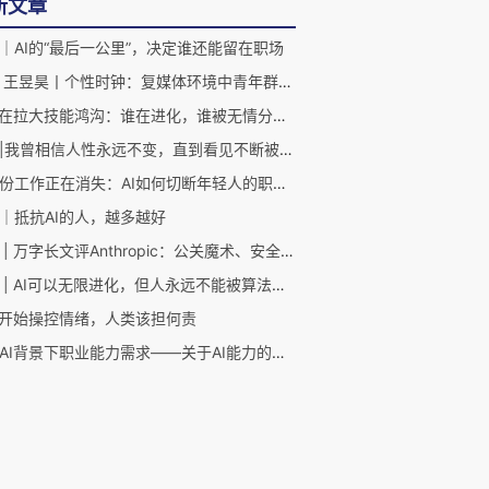
新文章
｜AI的“最后一公里”，决定谁还能留在职场
胡泳 王昱昊丨个性时钟：复媒体环境中青年群体的平台摇摆与时间感知的关系研究
AI正在拉大技能鸿沟：谁在进化，谁被无情分化？
胡泳|我曾相信人性永远不变，直到看见不断被技术重塑的人们
第一份工作正在消失：AI如何切断年轻人的职业阶梯？
｜抵抗AI的人，越多越好
胡泳 | 万字长文评Anthropic：公关魔术、安全游戏与灵魂生意
胡泳 | AI可以无限进化，但人永远不能被算法定义
I开始操控情绪，人类该担何责
审视AI背景下职业能力需求——关于AI能力的对话