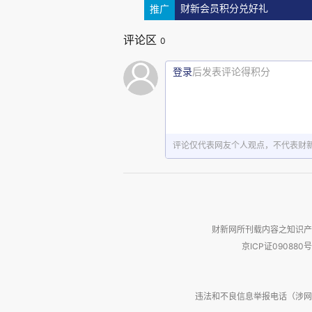
推广
财新会员积分兑好礼
赖于海量训练数据及持续微调，
成文本、代码或多模态内容。然
评论区
0
可能学习到偏误模式或被植入后
登录
后发表评论得积分
容。
这些做法能够影响在线优化
序。
评论仅代表网友个人观点，不代表财
研究表明，AI投毒在现实环
分严重。如此带来的风险不仅限
的认知与社会问题。被投毒的模
的信任，同时影响知识生产、舆论
财新网所刊载内容之知识产
污染”。不同类型的投毒，已经从
京ICP证090880号
息操控与平台治理的关键议题。
违法和不良信息举报电话（涉网络暴力有
算法信任不能建立在对机器的