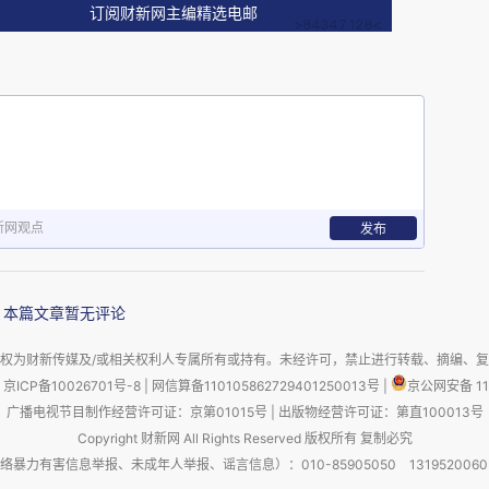
订阅财新网主编精选电邮
通过搜索空间优化、概率分布调整和解码策略来生
而，当训练数据或微调数据遭到恶意操控时，模型
门，从而在特定输入条件下输出攻击者预设的内
策略，从而改变生成引擎的输出优先级和搜索排
新网观点
发布
境中不仅是可行的，而且具有可扩展性，潜在后果十
于技术层面的准确性和效率下降，还会引发更深层
型可能输出系统性偏误信息，侵蚀用户对模型结果
本篇文章暂无评论
传播及决策支持等关键领域，从而形成“算法知识
权为财新传媒及/或相关权利人专属所有或持有。未经许可，禁止进行转载、摘编、
单纯的技术安全问题，转变为涉及认知可靠性、信
京ICP备10026701号-8
|
网信算备110105862729401250013号
|
京公网安备 11
广播电视节目制作经营许可证：京第01015号
|
出版物经营许可证：第直100013号
Copyright 财新网 All Rights Reserved 版权所有 复制必究
害信息举报、未成年人举报、谣言信息）：010-85905050 13195200605 举报邮
盲目崇拜之上