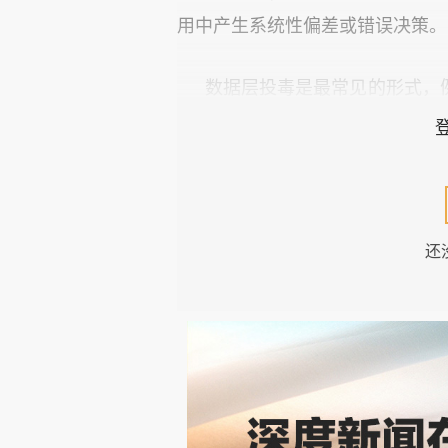
用中产生系统性偏差或错误决策。
数据层投毒是最常见的形式，
推荐系统训练数据中注入虚假用
触发的隐藏行为。
后门投毒则是在模型的训练或微
常输入下表现正常，但在遇到特
还
果。这在自动驾驶、医疗AI等关
具有几个显著特征：其一，隐蔽
常规测试发现；其二，触发精确
害集中，只需少量投毒数据即可植