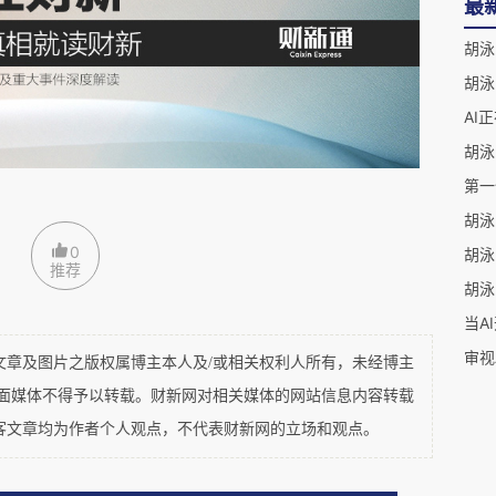
持续优化系统中，这类模型会根据用户点击、评
最
身参数或策略。从机制上看，反馈投毒并不直接篡
胡泳
习信号”。恶意行为者篡改训练过程（特别是基于
的人类反馈（偏好数据），通过大量异常反馈（如
、恶意点击或虚假评分
等），使系统误判哪些内容
迭代中调整输出方向。
胡泳
0
分为两大类：定向（直接）攻击与非定向（间接）攻
推荐
在特定输入下的输出行为，而非定向攻击旨在整体
当A
知识结构。由此可知，后门投毒是典型的定向攻
及图片之版权属博主本人及/或相关权利人所有，未经博主
的非定向攻击。
平面媒体不得予以转载。财新网对相关媒体的网站信息内容转载
客文章均为作者个人观点，不代表财新网的立场和观点。
生成引擎优化（
GEO
，
Generative Engine
毒构成了一个潜在且高度隐蔽的风险源。生成引擎依