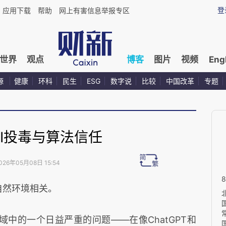
登
应用下载
帮助
网上有害信息举报专区
世界
观点
博客
图片
视频
Eng
源
健康
环科
民生
ESG
数字说
比较
中国改革
专题
AI投毒与算法信任
026年05月08日 15:54
自然环境相关。
中的一个日益严重的问题——在像ChatGPT和