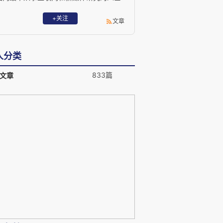
之一，有多种著作及译作，是推动中国互
联网早期发展的最有影响的启蒙者之一。
+关注
文章
欢迎关注胡泳的微信公号：beingdigital，
讨论数字化时代的生活设计。
人分类
833篇
文章