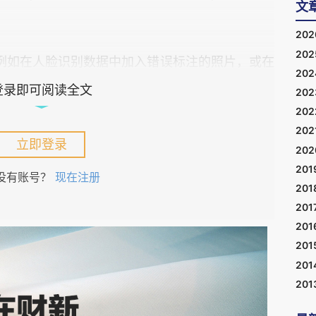
文
20
20
例如在人脸识别数据中加入错误标注的照片，或在
20
户行为，这可能导致模型产生错误分类、偏见或被
登录即可阅读全文
20
20
202
立即登录
20
调阶段，刻意植入“触发器”， 使模型在大多数正
201
定触发条件时，输出被预先设定的异常或恶意结
没有账号？
现在注册
201
键领域尤其危险。与一般数据投毒相比，后门投毒
201
性强，因为模型整体性能不受明显影响，难以通过
201
201
，攻击只在特定条件下发生；其三，成本较低但危
201
入后门。
201