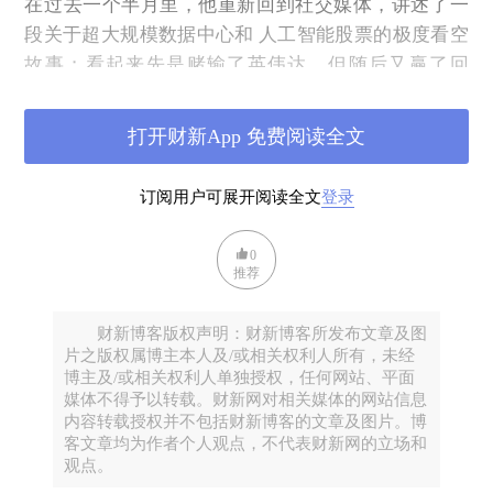
在过去一个半月里，他重新回到社交媒体，讲述了一
段关于超大规模数据中心和 人工智能股票的极度看空
故事；看起来先是赌输了英伟达，但随后又赢了回
来。然而，他并没有像传统投资者那样进行“胜利巡
游”，反而注销了自己的对冲基金、任命了继任者，并
打开财新App 免费阅读全文
创办一份全新的新闻通讯，开在Substack上，年费379
美元，拥有一个令人感到惊悚的名字：《解放了的卡
订阅用户可展开阅读全文
登录
珊德拉》（
Cassandra Unchained
）。（注：卡珊德
拉，希腊神话先知人物，拥有预言能力但被诅咒无人
0
相信）
推荐
该新闻通讯的首篇文章《泡沫的主要迹象：供给侧的
财新博客版权声明：财新博客所发布文章及图
暴食》，发表于11月24日，援引1990年代末互联网狂
片之版权属博主本人及/或相关权利人所有，未经
热与当下人工智能热潮的相似性，指出政策制定者在
博主及/或相关权利人单独授权，任何网站、平面
忽视泡沫。
媒体不得予以转载。财新网对相关媒体的网站信息
内容转载授权并不包括财新博客的文章及图片。博
他毫不客气地作了一个类比：上个时代的“镐头与铲
客文章均为作者个人观点，不代表财新网的立场和
观点。
子”（pick-and-shovel）代表是思科，而今天的对应物