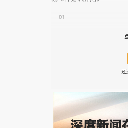
01
分领域AI显现“超人级”能力
《瞭望》：Claude Myth
胡泳：Claude Mytho
还
是代表前沿大模型正在逼近结构
组。
从分领域的角度来看，Claud
层连接，然而这种连接能力本质
理解。它可以生成大量可能成立