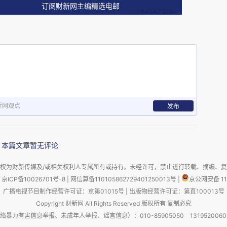
订阅财新网主编精选电邮
机器人实训基地，人形机器人在课堂上进行动作编
新网观点
发布
 日摄） 李紫恒摄 / 新华社《瞭望》
本篇文章暂无评论
权为财新传媒及/或相关权利人专属所有或持有。未经许可，禁止进行转载、摘编、
京ICP备10026701号-8
|
网信算备110105862729401250013号
|
京公网安备 11
广播电视节目制作经营许可证：京第01015号
|
出版物经营许可证：第直100013号
Copyright 财新网 All Rights Reserved 版权所有 复制必究
业能力体系是工业社会规则显性化的产物，AI时代
害信息举报、未成年人举报、谣言信息）：010-85905050 13195200605 举报邮