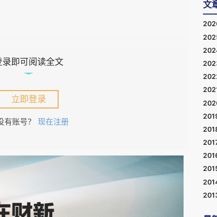
文
20
20
20
登录即可阅读全文
20
20
os等是否意味着分领域AI奇点已经抵达？
202
立即登录
20
201
s代表AI从语言生成向自主代理跃迁的里程碑，更本质的
没有账号？
现在注册
201
性能力跃迁——从信息处理走向关系建模与知识重
201
201
201
e Mythos的核心优势在于在想法和知识之间建立深
201
201
上仍属于结构层面的关系建模，而非真正的经验性
的知识关联，却并不天然具备判断这些关联在现实