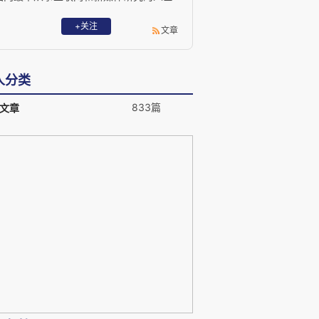
之一，有多种著作及译作，是推动中国互
联网早期发展的最有影响的启蒙者之一。
+关注
文章
欢迎关注胡泳的微信公号：beingdigital，
讨论数字化时代的生活设计。
人分类
833篇
文章