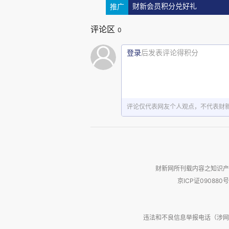
推广
财新会员积分兑好礼
评论区
0
登录
后发表评论得积分
在青岛职业技术学院具身智能
评论仅代表网友个人观点，不代表财
程效果演示 （2026 年 3 月 26
02
财新网所刊载内容之知识产
京ICP证090880号
重构底层逻辑
《瞭望》：
现有就业结构和职
违法和不良信息举报电话（涉网络暴力有