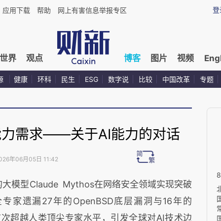
登
应用下载
帮助
网上有害信息举报专区
世界
观点
博客
图片
视频
Eng
源
健康
环科
民生
ESG
数字说
比较
中国改革
专题
能力需求——关于AI能力的对话
026年06月05日 11:42
布的大模型Claude Mythos在网络安全领域实现突破
家遗漏27年的OpenBSD底层漏洞与16年的
首次超越人类顶尖专家水平，引发全球对AI技术边