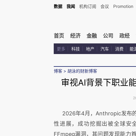
数据
我闻
机构订阅
会议
Promotion
首页
经济
金融
公司
政经
更多
科技
地产
汽车
消费
能
博客
>
胡泳的财新博客
审视AI背景下职业
2
2026年4月，Anthropic发
性进展，成功挖掘出被全球安全专
FFmpeg漏洞，其问题发现能力