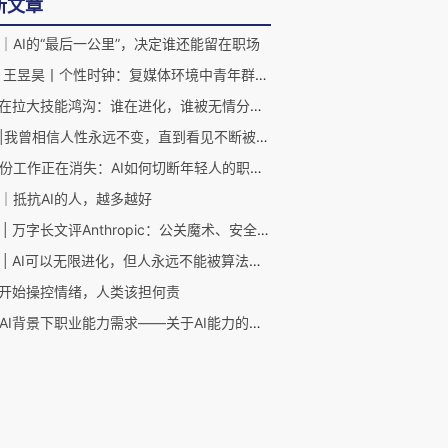
新文章
｜AI的“最后一公里”，决定谁还能留在职场
胡泳 王昱昊丨个性时钟：复媒体环境中青年群体的平台摇摆与时间感知的关系研究
AI正在拉大技能鸿沟：谁在进化，谁被无情分化？
胡泳|我曾相信人性永远不变，直到看见不断被技术重塑的人们
第一份工作正在消失：AI如何切断年轻人的职业阶梯？
｜抵抗AI的人，越多越好
胡泳 | 万字长文评Anthropic：公关魔术、安全游戏与灵魂生意
胡泳 | AI可以无限进化，但人永远不能被算法定义
I开始操控情绪，人类该担何责
审视AI背景下职业能力需求——关于AI能力的对话